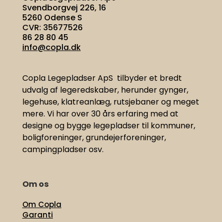
Svendborgvej 226, 16
5260 Odense S
CVR: 35677526
86 28 80 45
info@copla.dk
Copla Legepladser ApS tilbyder et bredt
udvalg af legeredskaber, herunder gynger,
legehuse, klatreanlæg, rutsjebaner og meget
mere. Vi har
over 30 års erfaring med at
designe og bygge legepladser til kommuner,
boligforeninger, grundejerforeninger,
campingpladser osv.
Om os
Om Copla
Garanti