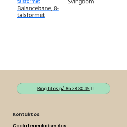
Svingbom
Balancebane, 8-
talsformet
Ring til os på 86 28 80 45
Kontakt os
Copla Legepladser Aps