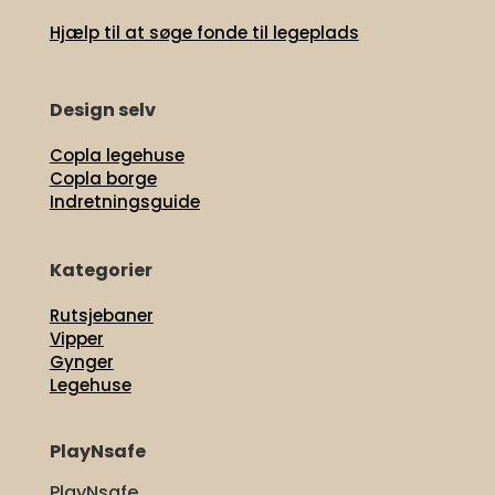
Hjælp til at søge fonde til legeplads
Design selv
Copla legehuse
Copla borge
Indretningsguide
Kategorier
Rutsjebaner
Vipper
Gynger
Legehuse
PlayNsafe
PlayNsafe