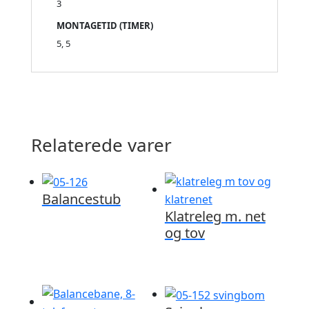
3
MONTAGETID (TIMER)
5, 5
Relaterede varer
Balancestub
Klatreleg m. net
og tov