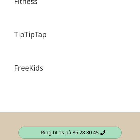
Fitness
TipTipTap
FreeKids
Ring til os på 86 28 80 45