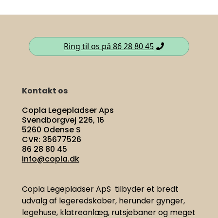
Ring til os på 86 28 80 45
Kontakt os
Copla Legepladser Aps
Svendborgvej 226, 16
5260 Odense S
CVR: 35677526
86 28 80 45
info@copla.dk
Copla Legepladser ApS tilbyder et bredt
udvalg af legeredskaber, herunder gynger,
legehuse, klatreanlæg, rutsjebaner og meget