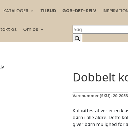
KATALOGER
TILBUD
GØR-DET-SELV
INSPIRATIO
Products
takt os
Om os
search
iv
Dobbelt ko
Varenummer (SKU):
20-205
Kolbøttestativer er en kl
børn i alle aldre. Dette k
giver børn mulighed for a