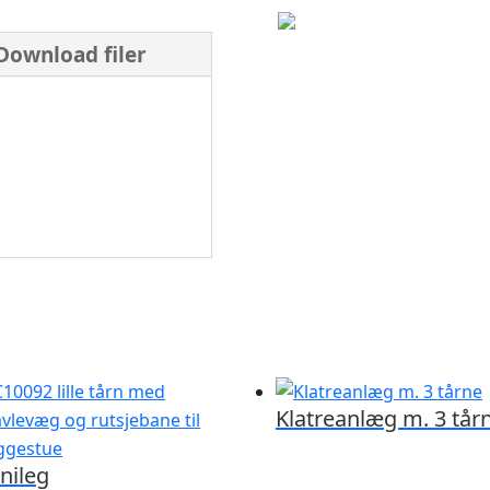
Download filer
Klatreanlæg m. 3 tår
nileg