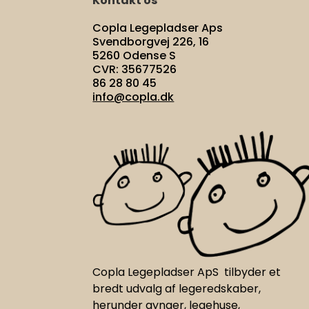
Kontakt os
Copla Legepladser Aps
Svendborgvej 226, 16
5260 Odense S
CVR: 35677526
86 28 80 45
info@copla.dk
Copla Legepladser ApS tilbyder et
bredt udvalg af legeredskaber,
herunder gynger, legehuse,