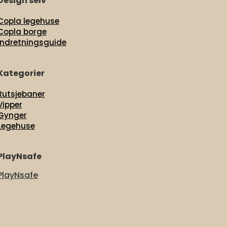
Design selv
Copla legehuse
Copla borge
Indretningsguide
Kategorier
Rutsjebaner
Vipper
Gynger
Legehuse
PlayNsafe
PlayNsafe