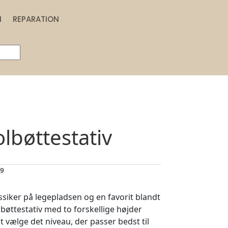
N
REPARATION
lbøttestativ
39
assiker på legepladsen og en favorit blandt
olbøttestativ med to forskellige højder
t vælge det niveau, der passer bedst til