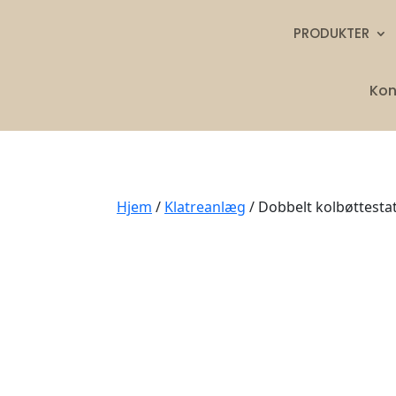
PRODUKTER
Kon
Hjem
/
Klatreanlæg
/ Dobbelt kolbøttestat