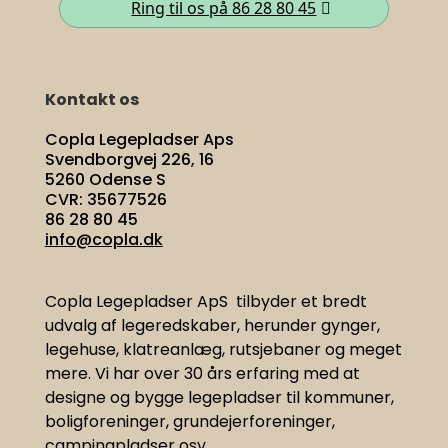
Ring til os på 86 28 80 45
Kontakt os
Copla Legepladser Aps
Svendborgvej 226, 16
5260 Odense S
CVR: 35677526
86 28 80 45
info@copla.dk
Copla Legepladser ApS tilbyder et bredt
udvalg af legeredskaber, herunder gynger,
legehuse, klatreanlæg, rutsjebaner og meget
mere. Vi har
over 30 års erfaring med at
designe og bygge legepladser til kommuner,
boligforeninger, grundejerforeninger,
campingpladser osv.