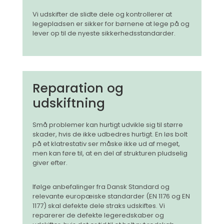
Vi udskifter de slidte dele og kontrollerer at
legepladsen er sikker for børnene at lege på og
lever op til de nyeste sikkerhedsstandarder.
Reparation og
udskiftning
Små problemer kan hurtigt udvikle sig til større
skader, hvis de ikke udbedres hurtigt. En løs bolt
på et klatrestativ ser måske ikke ud af meget,
men kan føre til, at en del af strukturen pludselig
giver efter.
Ifølge anbefalinger fra Dansk Standard og
relevante europæiske standarder (EN 1176 og EN
1177) skal defekte dele straks udskiftes. Vi
reparerer de defekte legeredskaber og