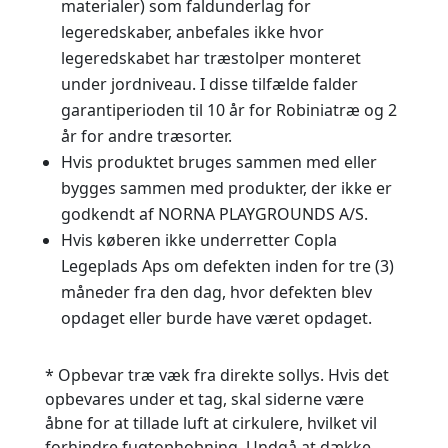
materialer) som faldunderlag for
legeredskaber, anbefales ikke hvor
legeredskabet har træstolper monteret
under jordniveau. I disse tilfælde falder
garantiperioden til 10 år for Robiniatræ og 2
år for andre træsorter.
Hvis produktet bruges sammen med eller
bygges sammen med produkter, der ikke er
godkendt af NORNA PLAYGROUNDS A/S.
Hvis køberen ikke underretter Copla
Legeplads Aps om defekten inden for tre (3)
måneder fra den dag, hvor defekten blev
opdaget eller burde have været opdaget.
* Opbevar træ væk fra direkte sollys. Hvis det
opbevares under et tag, skal siderne være
åbne for at tillade luft at cirkulere, hvilket vil
forhindre fugtophobning. Undgå at dække