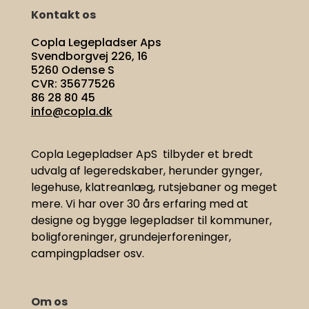
Kontakt os
Copla Legepladser Aps
Svendborgvej 226, 16
5260 Odense S
CVR: 35677526
86 28 80 45
info@copla.dk
Copla Legepladser ApS tilbyder et bredt
udvalg af legeredskaber, herunder gynger,
legehuse, klatreanlæg, rutsjebaner og meget
mere. Vi har
over 30 års erfaring med at
designe og bygge legepladser til kommuner,
boligforeninger, grundejerforeninger,
campingpladser osv.
Om os