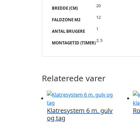
20
BREDDE (CM)
12
FALDZONE M2
1
ANTAL BRUGERE
2, 5
MONTAGETID (TIMER)
Relaterede varer
Klatresystem 6 m. gulv
Ro
og tag