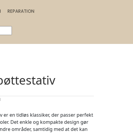
N
REPARATION
bøttestativ
1
v er en tidløs klassiker, der passer perfekt
koler. Det enkle og kompakte design gør
 mindre områder, samtidig med at det kan