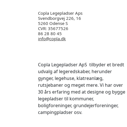
Copla Legepladser Aps
Svendborgvej 226, 16
5260 Odense S
CVR: 35677526
86 28 80 45
info@copla.dk
Copla Legepladser ApS tilbyder et bredt
udvalg af legeredskaber, herunder
gynger, legehuse, klatreanlæg,
rutsjebaner og meget mere. Vi har
over
30 års erfaring med at designe og bygge
legepladser til kommuner,
boligforeninger, grundejerforeninger,
campingpladser osv.