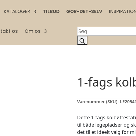
KATALOGER
TILBUD
GØR-DET-SELV
INSPIRATIO
Products
takt os
Om os
search
1-fags kol
Varenummer (SKU):
LE2054
Dette 1-fags kolbøttestati
til både legepladser og s
det til et ideelt valg for