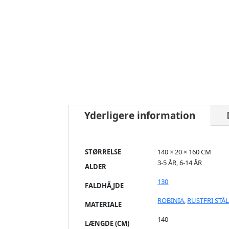
Yderligere information
STØRRELSE
140 × 20 × 160 CM
3-5 ÅR, 6-14 ÅR
ALDER
130
FALDHÃ¸JDE
ROBINIA
,
RUSTFRI STÅ
MATERIALE
140
LÆNGDE (CM)