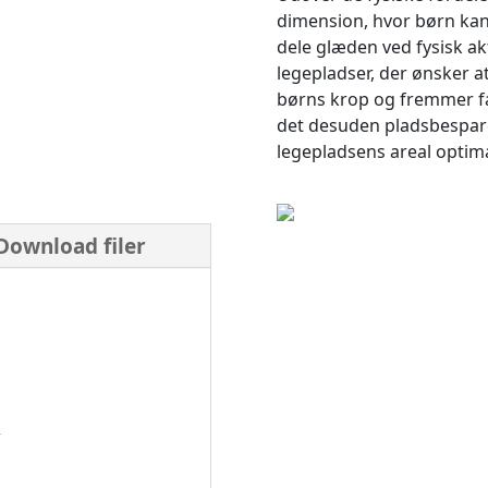
dimension, hvor børn ka
dele glæden ved fysisk akt
legepladser, der ønsker at
børns krop og fremmer fæ
det desuden pladsbespare
legepladsens areal optima
Download filer
L