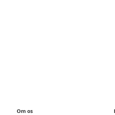
Ring til os på 86 28 80 45
Om os