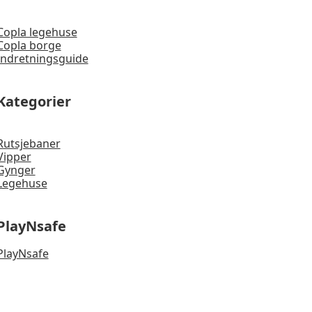
Copla legehuse
Copla borge
Indretningsguide
Kategorier
Rutsjebaner
Vipper
Gynger
Legehuse
PlayNsafe
PlayNsafe