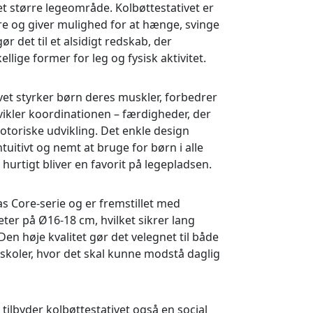
et større legeområde. Kolbøttestativet er
ldre og giver mulighed for at hænge, svinge
gør det til et alsidigt redskab, der
llige former for leg og fysisk aktivitet.
vet styrker børn deres muskler, forbedrer
ikler koordinationen – færdigheder, der
motoriske udvikling. Det enkle design
ntuitivt og nemt at bruge for børn i alle
et hurtigt bliver en favorit på legepladsen.
as Core-serie og er fremstillet med
eter på Ø16-18 cm, hvilket sikrer lang
Den høje kvalitet gør det velegnet til både
 skoler, hvor det skal kunne modstå daglig
tilbyder kolbøttestativet også en social