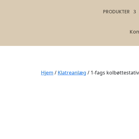
PRODUKTER
Kon
Hjem
/
Klatreanlæg
/ 1-fags kolbøttestativ