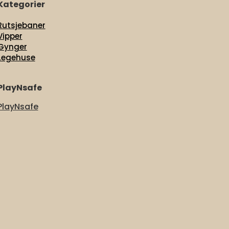
Kategorier
Rutsjebaner
Vipper
Gynger
Legehuse
PlayNsafe
PlayNsafe