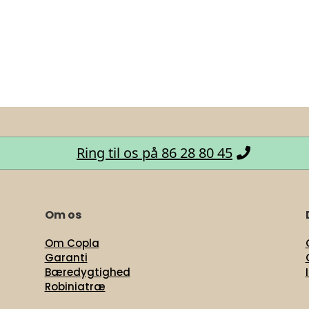
Ring til os på 86 28 80 45
Om os
Om Copla
Garanti
Bæredygtighed
Robiniatræ