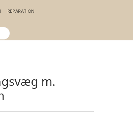
N
REPARATION
ngsvæg m.
m