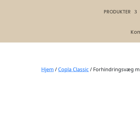
PRODUKTER
Kon
Hjem
/
Copla Classic
/ Forhindringsvæg m.