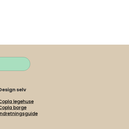
Design selv
Copla legehuse
Copla borge
Indretningsguide