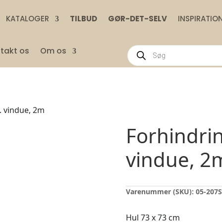
KATALOGER
TILBUD
GØR-DET-SELV
INSPIRATIO
Products
takt os
Om os
search
 vindue, 2m
Forhindri
vindue, 2
Varenummer (SKU):
05-207S
Hul 73 x 73 cm