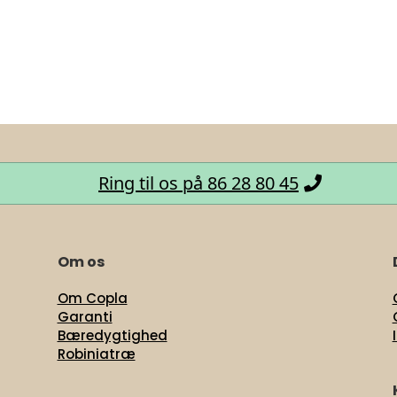
Ring til os på 86 28 80 45
Om os
Om Copla
Garanti
Bæredygtighed
Robiniatræ