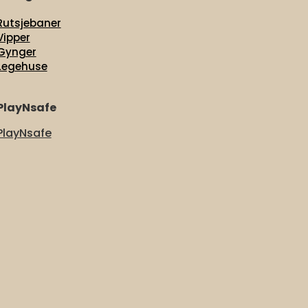
Rutsjebaner
Vipper
Gynger
Legehuse
PlayNsafe
PlayNsafe