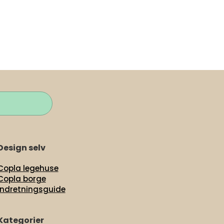
Design selv
Copla legehuse
Copla borge
Indretningsguide
Kategorier