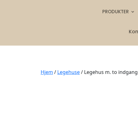
PRODUKTER
Kon
Hjem
/
Legehuse
/ Legehus m. to indgang