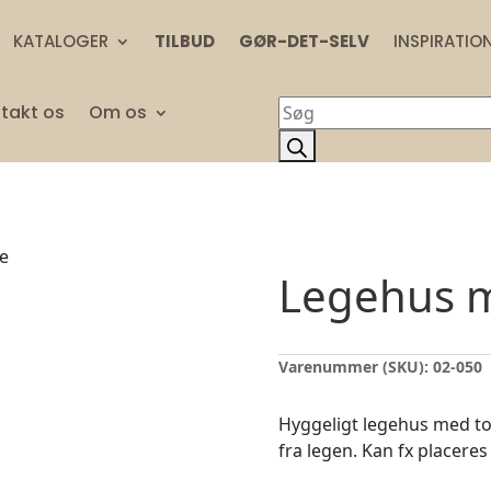
KATALOGER
TILBUD
GØR-DET-SELV
INSPIRATIO
Products
takt os
Om os
search
e
Legehus m
Varenummer (SKU):
02-050
Hyggeligt legehus med to 
fra legen. Kan fx placere