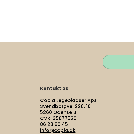
Kontakt os
Copla Legepladser Aps
Svendborgvej 226, 16
5260 Odense S
CVR: 35677526
86 28 80 45
info@copla.dk