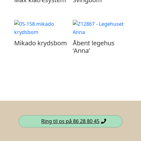
Mikado krydsbom
Åbent legehus
‘Anna’
Ring til os på 86 28 80 45