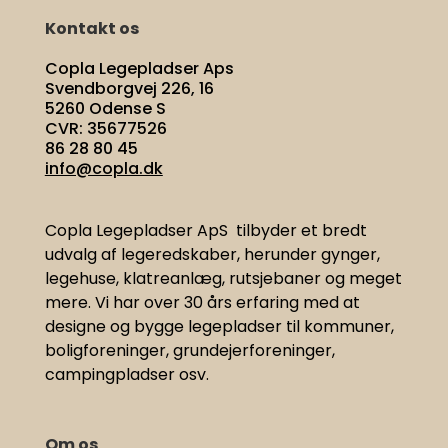
Kontakt os
Copla Legepladser Aps
Svendborgvej 226, 16
5260 Odense S
CVR: 35677526
86 28 80 45
info@copla.dk
Copla Legepladser ApS tilbyder et bredt
udvalg af legeredskaber, herunder gynger,
legehuse, klatreanlæg, rutsjebaner og meget
mere. Vi har
over 30 års erfaring med at
designe og bygge legepladser til kommuner,
boligforeninger, grundejerforeninger,
campingpladser osv.
Om os