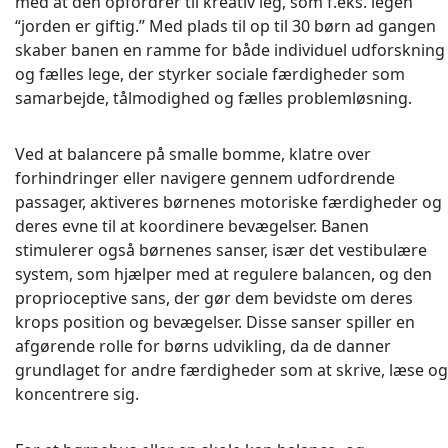
med at den opfordrer til kreativ leg, som f.eks. legen
“jorden er giftig.” Med plads til op til 30 børn ad gangen
skaber banen en ramme for både individuel udforskning
og fælles lege, der styrker sociale færdigheder som
samarbejde, tålmodighed og fælles problemløsning.
Ved at balancere på smalle bomme, klatre over
forhindringer eller navigere gennem udfordrende
passager, aktiveres børnenes motoriske færdigheder og
deres evne til at koordinere bevægelser. Banen
stimulerer også børnenes sanser, især det vestibulære
system, som hjælper med at regulere balancen, og den
proprioceptive sans, der gør dem bevidste om deres
krops position og bevægelser. Disse sanser spiller en
afgørende rolle for børns udvikling, da de danner
grundlaget for andre færdigheder som at skrive, læse og
koncentrere sig.