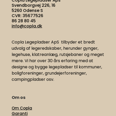
Copla Legepladser Aps
Svendborgvej 226, 16
5260 Odense S
CVR: 35677526
86 28 80 45
info@copla.dk
Copla Legepladser ApS tilbyder et bredt
udvalg af legeredskaber, herunder gynger,
legehuse, klatreanlæg, rutsjebaner og meget
mere. Vi har
over 30 års erfaring med at
designe og bygge legepladser til kommuner,
boligforeninger, grundejerforeninger,
campingpladser osv.
Om os
Om Copla
Garanti