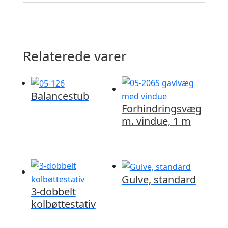
Relaterede varer
Balancestub
Forhindringsvæg
m. vindue, 1 m
Gulve, standard
3-dobbelt
kolbøttestativ