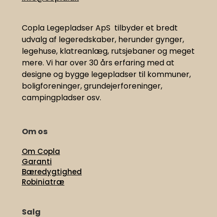
Copla Legepladser ApS tilbyder et bredt
udvalg af legeredskaber, herunder gynger,
legehuse, klatreanlæg, rutsjebaner og meget
mere. Vi har
over 30 års erfaring med at
designe og bygge legepladser til kommuner,
boligforeninger, grundejerforeninger,
campingpladser osv.
Om os
Om Copla
Garanti
Bæredygtighed
Robiniatræ
Salg