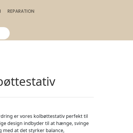
N
REPARATION
bøttestativ
ring er vores kolbøttestativ perfekt til
idige design indbyder til at hænge, svinge
g med at det styrker balance,