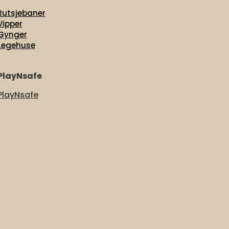
Rutsjebaner
Vipper
Gynger
Legehuse
PlayNsafe
PlayNsafe