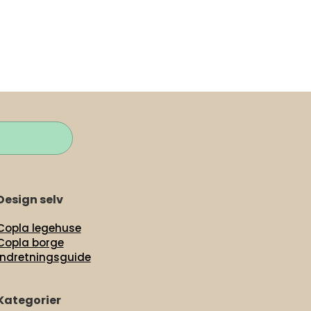
Design selv
Copla legehuse
Copla borge
Indretningsguide
Kategorier