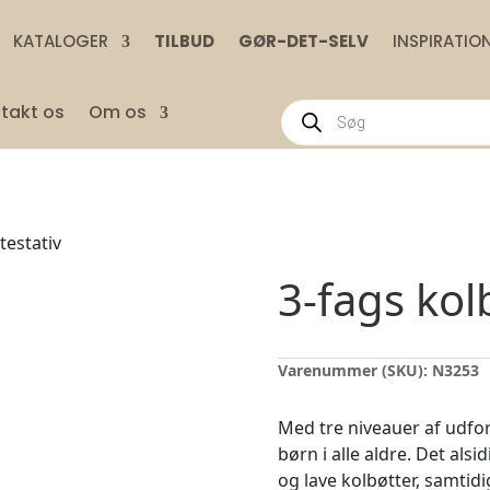
KATALOGER
TILBUD
GØR-DET-SELV
INSPIRATIO
Products
takt os
Om os
search
testativ
3-fags kol
Varenummer (SKU):
N3253
Med tre niveauer af udford
børn i alle aldre. Det als
og lave kolbøtter, samtidi