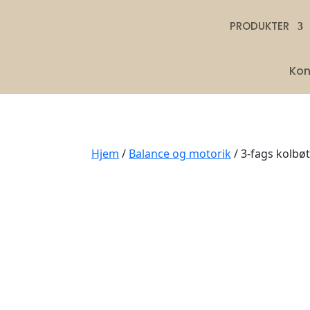
PRODUKTER
Kon
Hjem
/
Balance og motorik
/ 3-fags kolbøt