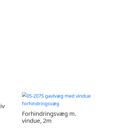
iv
Forhindringsvæg m.
vindue, 2m