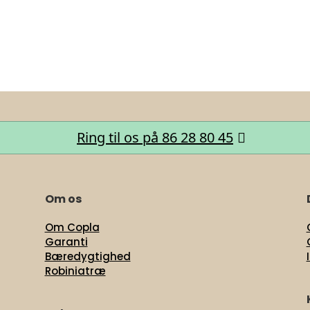
Ring til os på 86 28 80 45
Om os
Om Copla
Garanti
Bæredygtighed
Robiniatræ