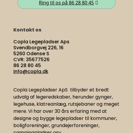
Ring til os på 86 28 80 45
Kontakt os
Copla Legepladser Aps
Svendborgvej 226, 16
5260 Odense S
CVR: 35677526
86 28 80 45
info@copla.dk
Copla Legepladser ApS tilbyder et bredt
udvalg af legeredskaber, herunder gynger,
legehuse, klatreanlæg, rutsjebaner og meget
mere. Vi har
over 30 års erfaring med at
designe og bygge legepladser til kommuner,
boligforeninger, grundejerforeninger,
campingpladser osv.