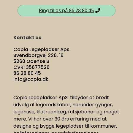
Ring til os på 86 28 80 45
Kontakt os
Copla Legepladser Aps
Svendborgvej 226, 16
5260 Odense S
CVR: 35677526
86 28 80 45
info@copla.dk
Copla Legepladser ApS tilbyder et bredt
udvalg af legeredskaber, herunder gynger,
legehuse, klatreanlæg, rutsjebaner og meget
mere. Vi har
over 30 års erfaring med at
designe og bygge legepladser til kommuner,