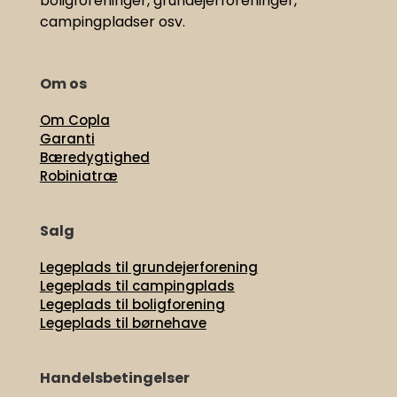
boligforeninger, grundejerforeninger,
campingpladser osv.
Om os
Om Copla
Garanti
Bæredygtighed
Robiniatræ
Salg
Legeplads til grundejerforening
Legeplads til campingplads
Legeplads til boligforening
Legeplads til børnehave
Handelsbetingelser