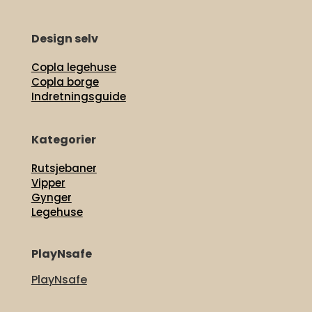
Design selv
Copla legehuse
Copla borge
Indretningsguide
Kategorier
Rutsjebaner
Vipper
Gynger
Legehuse
PlayNsafe
PlayNsafe