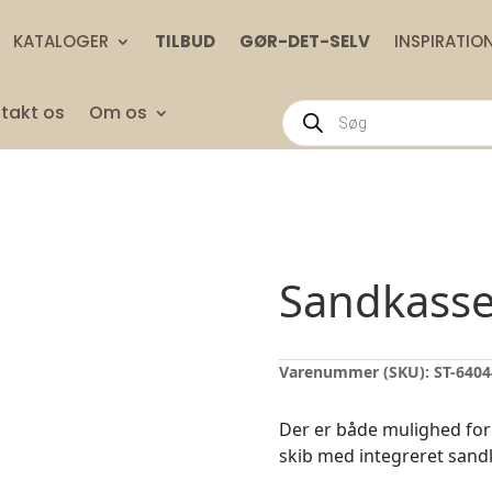
KATALOGER
TILBUD
GØR-DET-SELV
INSPIRATIO
Products
takt os
Om os
search
Sandkasse
Varenummer (SKU):
ST-6404
Der er både mulighed for 
skib med integreret sand