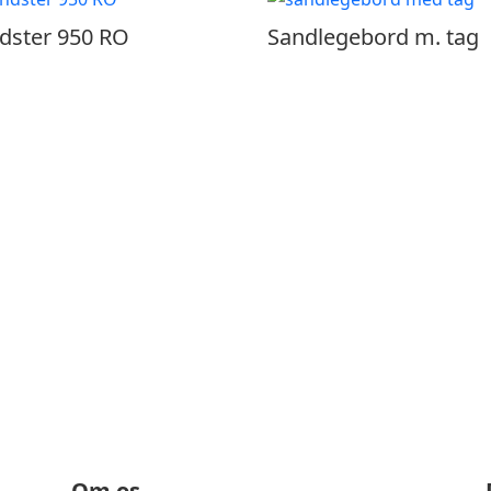
dster 950 RO
Sandlegebord m. tag
Ring til os på 86 28 80 45
Om os