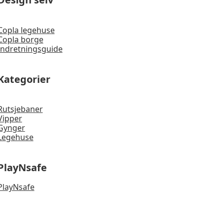
Copla legehuse
Copla borge
Indretningsguide
Kategorier
Rutsjebaner
Vipper
Gynger
Legehuse
PlayNsafe
PlayNsafe