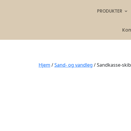
PRODUKTER
Kon
Hjem
/
Sand- og vandleg
/ Sandkasse-skib