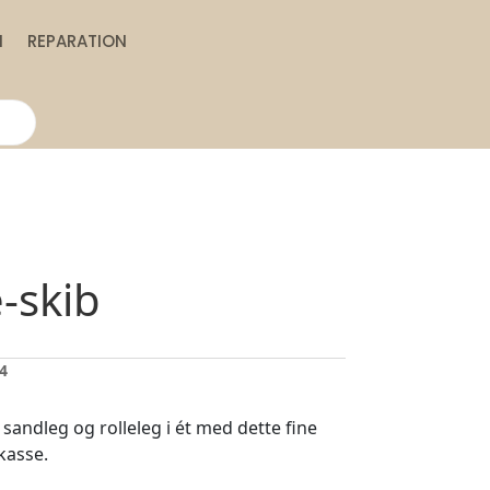
N
REPARATION
-skib
4
sandleg og rolleleg i ét med dette fine
kasse.