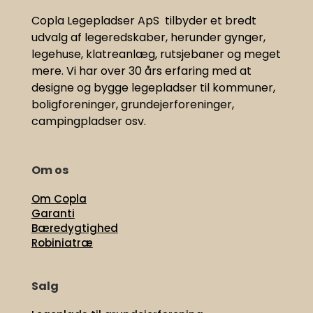
Copla Legepladser ApS tilbyder et bredt
udvalg af legeredskaber, herunder gynger,
legehuse, klatreanlæg, rutsjebaner og meget
mere. Vi har
over 30 års erfaring med at
designe og bygge legepladser til kommuner,
boligforeninger, grundejerforeninger,
campingpladser osv.
Om os
Om Copla
Garanti
Bæredygtighed
Robiniatræ
Salg