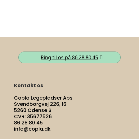
Ring til os på 86 28 80 45
Kontakt os
Copla Legepladser Aps
Svendborgvej 226, 16
5260 Odense S
CVR: 35677526
86 28 80 45
info@copla.dk