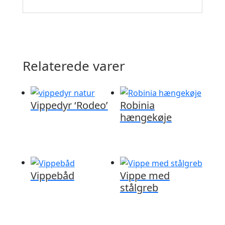
Relaterede varer
Vippedyr ‘Rodeo’
Robinia
hængekøje
Vippebåd
Vippe med
stålgreb