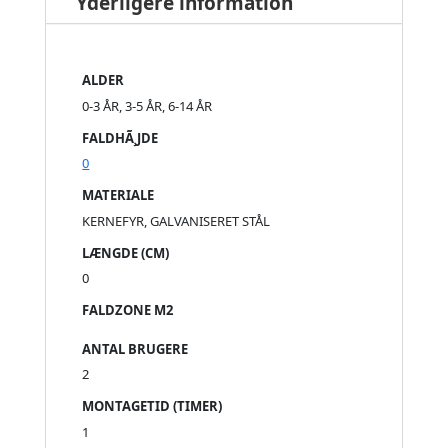
Yderligere information
ALDER
0-3 ÅR, 3-5 ÅR, 6-14 ÅR
FALDHÃ¸JDE
0
MATERIALE
KERNEFYR, GALVANISERET STÅL
LÆNGDE (CM)
0
FALDZONE M2
ANTAL BRUGERE
2
MONTAGETID (TIMER)
1