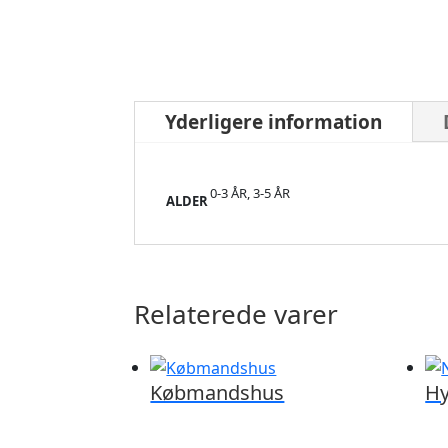
Yderligere information
0-3 ÅR, 3-5 ÅR
ALDER
Relaterede varer
Købmandshus
Hy