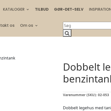
KATALOGER
TILBUD
GØR-DET-SELV
INSPIRATIO
Products
takt os
Om os
search
nzintank
Dobbelt l
benzintan
Varenummer (SKU):
02-053
Dobbelt legehus med tank. 