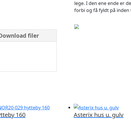
lege. I den ene ende er 
forbi og få fyldt på inden 
Download filer
tteby 160
Asterix hus u. gulv