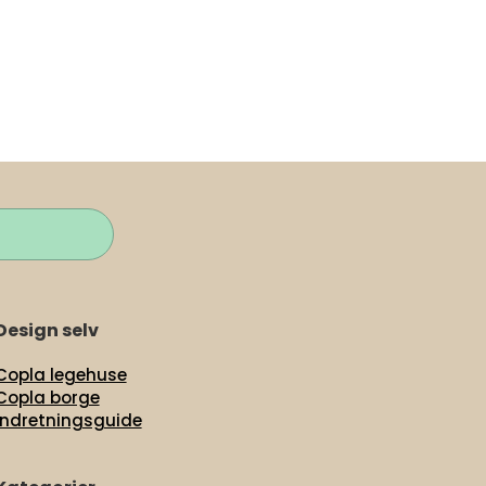
Design selv
Copla legehuse
Copla borge
Indretningsguide