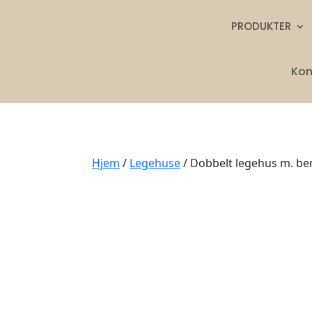
PRODUKTER
Kon
Hjem
/
Legehuse
/ Dobbelt legehus m. be