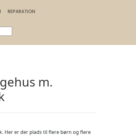
N
REPARATION
egehus m.
k
Her er der plads til flere børn og flere