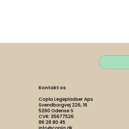
Kontakt os
Copla Legepladser Aps
Svendborgvej 226, 16
5260 Odense S
CVR: 35677526
86 28 80 45
info@copla.dk