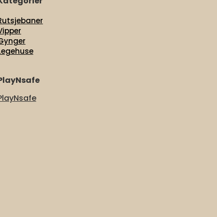
Kategorier
Rutsjebaner
Vipper
Gynger
Legehuse
PlayNsafe
PlayNsafe