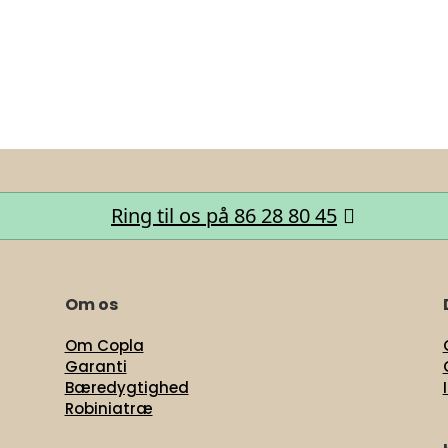
Ring til os på 86 28 80 45
Om os
Om Copla
Garanti
Bæredygtighed
Robiniatræ