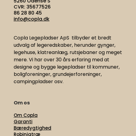
5260 Odense S
CVR: 35677526
86 28 80 45
info@copla.dk
Copla Legepladser ApS tilbyder et bredt
udvalg af legeredskaber, herunder gynger,
legehuse, klatreanlæg, rutsjebaner og meget
mere. Vi har
over 30 års erfaring med at
designe og bygge legepladser til kommuner,
boligforeninger, grundejerforeninger,
campingpladser osv.
Om os
Om Copla
Garanti
Bæredygtighed
Robiniatræ