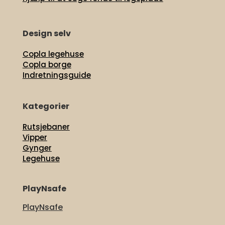
Design selv
Copla legehuse
Copla borge
Indretningsguide
Kategorier
Rutsjebaner
Vipper
Gynger
Legehuse
PlayNsafe
PlayNsafe