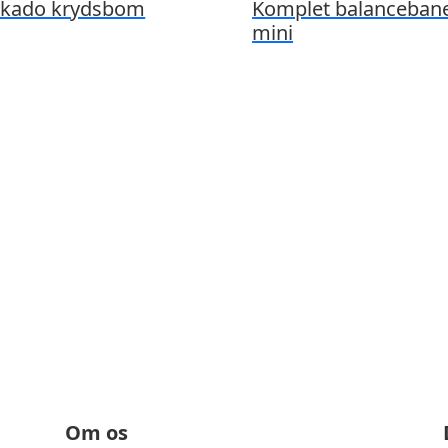
kado krydsbom
Komplet balancebane
mini
Ring til os på 86 28 80 45
Om os