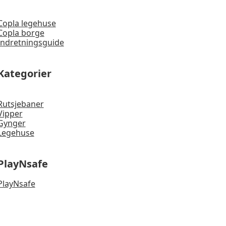
Copla legehuse
Copla borge
Indretningsguide
Kategorier
Rutsjebaner
Vipper
Gynger
Legehuse
PlayNsafe
PlayNsafe