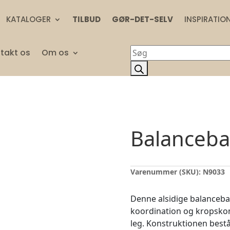
KATALOGER
TILBUD
GØR-DET-SELV
INSPIRATIO
Products
takt os
Om os
search
Balanceb
Varenummer (SKU):
N9033
Denne alsidige balanceban
koordination og kropsko
leg. Konstruktionen bestå