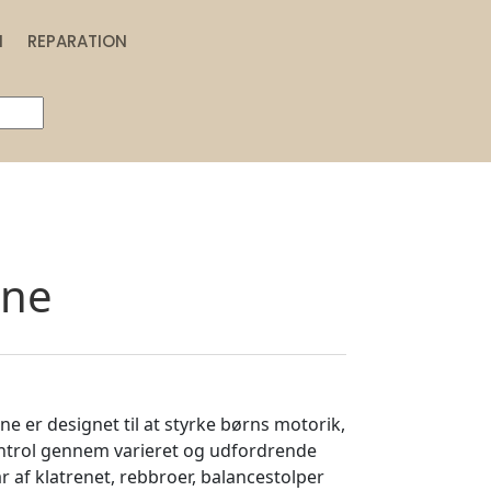
N
REPARATION
ane
e er designet til at styrke børns motorik,
ntrol gennem varieret og udfordrende
r af klatrenet, rebbroer, balancestolper