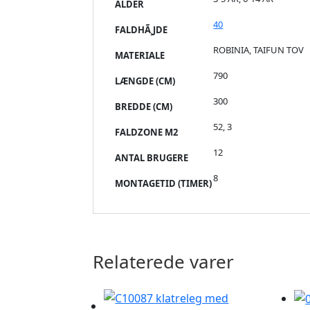
ALDER
40
FALDHÃ¸JDE
ROBINIA, TAIFUN TOV
MATERIALE
790
LÆNGDE (CM)
300
BREDDE (CM)
52, 3
FALDZONE M2
12
ANTAL BRUGERE
8
MONTAGETID (TIMER)
Relaterede varer