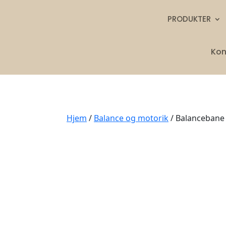
PRODUKTER
Kon
Hjem
/
Balance og motorik
/ Balancebane