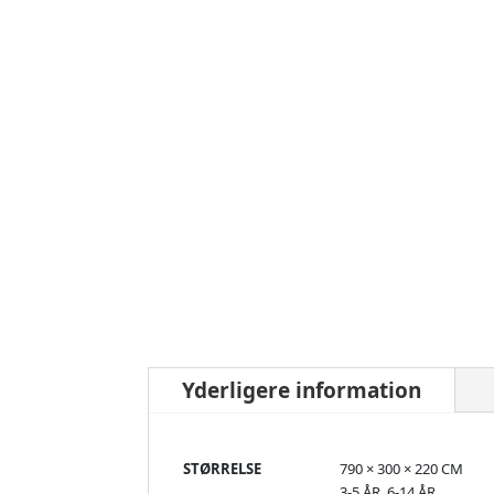
Yderligere information
STØRRELSE
790 × 300 × 220 CM
3-5 ÅR, 6-14 ÅR