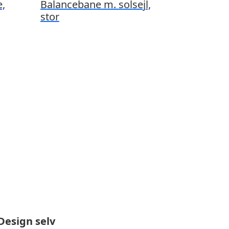
,
Balancebane m. solsejl,
stor
Design selv