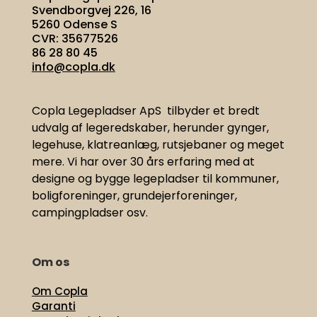
Svendborgvej 226, 16
5260 Odense S
CVR: 35677526
86 28 80 45
info@copla.dk
Copla Legepladser ApS tilbyder et bredt
udvalg af legeredskaber, herunder gynger,
legehuse, klatreanlæg, rutsjebaner og meget
mere. Vi har
over 30 års erfaring med at
designe og bygge legepladser til kommuner,
boligforeninger, grundejerforeninger,
campingpladser osv.
Om os
Om Copla
Garanti