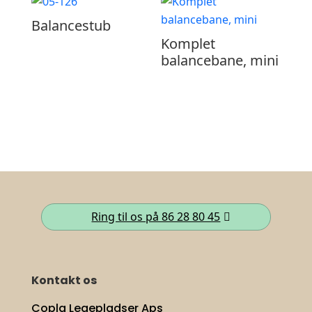
Balancestub
Komplet
balancebane, mini
Ring til os på 86 28 80 45
Kontakt os
Copla Legepladser Aps