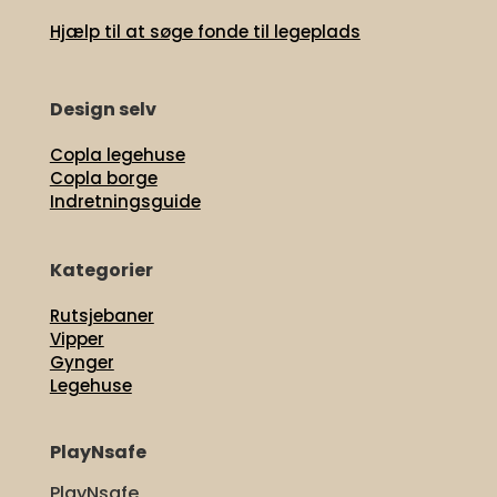
Hjælp til at søge fonde til legeplads
Design selv
Copla legehuse
Copla borge
Indretningsguide
Kategorier
Rutsjebaner
Vipper
Gynger
Legehuse
PlayNsafe
PlayNsafe