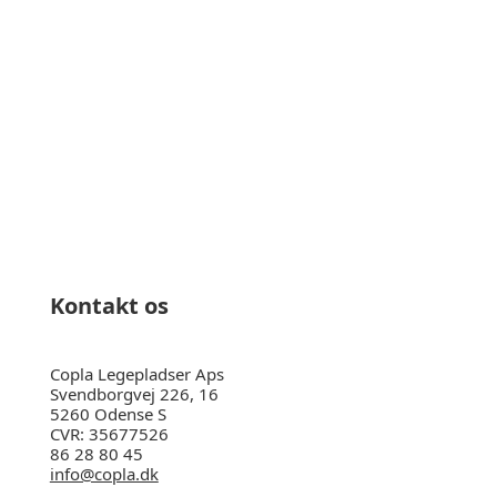
Ring til os på 86 28 80 45
Kontakt os
Copla Legepladser Aps
Svendborgvej 226, 16
5260 Odense S
CVR: 35677526
86 28 80 45
info@copla.dk