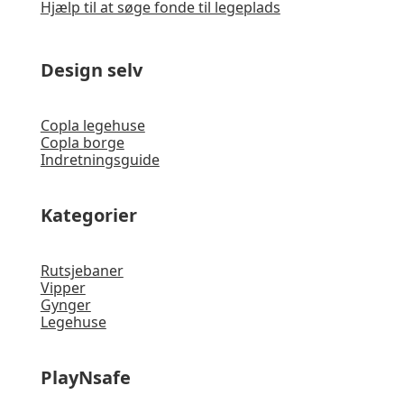
Hjælp til at søge fonde til legeplads
Design selv
Copla legehuse
Copla borge
Indretningsguide
Kategorier
Rutsjebaner
Vipper
Gynger
Legehuse
PlayNsafe