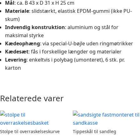
Mål
: ca. B 43 x D 31 x H 25 cm
Materiale
: slidstærkt, elastisk EPDM-gummi (ikke PU-
skum)
Indvendig konstruktion
: aluminium og stål for
maksimal styrke
Kædeophæng
: via special-U-bøjle uden ringmøtrikker
Kædesæt
: fås i forskellige længder og materialer
Levering
: enkeltvis i polybag (umonteret), 6 stk. pr.
karton
Relaterede varer
Stolpe til overraskelseskurve
Tippeskål til sandleg