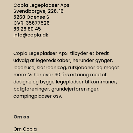
Copla Legepladser Aps
Svendborgvej 226, 16
5260 Odense S
CVR: 35677526
86 28 80 45
info@copla.dk
Copla Legepladser ApS tilbyder et bredt
udvalg af legeredskaber, herunder gynger,
legehuse, klatreanlæg, rutsjebaner og meget
mere. Vi har
over 30 års erfaring med at
designe og bygge legepladser til kommuner,
boligforeninger, grundejerforeninger,
campingpladser osv.
Om os
Om Copla