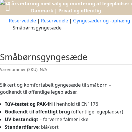
Reservedele
|
Reservedele
|
Gyngesæder og -ophæng
| Småbørnsgyngesæde
Småbørnsgyngesæde
Varenummer (SKU):
N/A
Sikkert og komfortabelt gyngesæde til småbørn –
godkendt til offentlige legepladser.
TüV-testet og PAK-fri
i henhold til EN1176
Godkendt til offentligt brug
(offentlige legepladser)
UV-bestandigt
– farverne falmer ikke
Standardfarve
: blå/sort