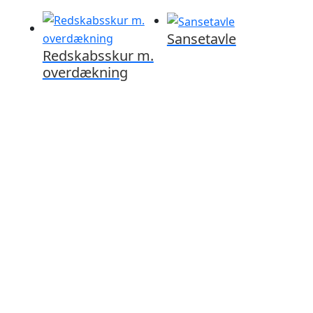
Sansetavle
Redskabsskur m.
overdækning
Ring til os på 86 28 80 45