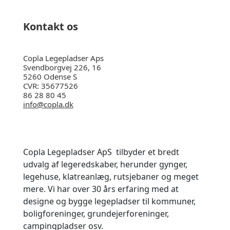
Kontakt os
Copla Legepladser Aps
Svendborgvej 226, 16
5260 Odense S
CVR: 35677526
86 28 80 45
info@copla.dk
Copla Legepladser ApS tilbyder et bredt
udvalg af legeredskaber, herunder gynger,
legehuse, klatreanlæg, rutsjebaner og meget
mere. Vi har
over 30 års erfaring med at
designe og bygge legepladser til kommuner,
boligforeninger, grundejerforeninger,
campingpladser osv.