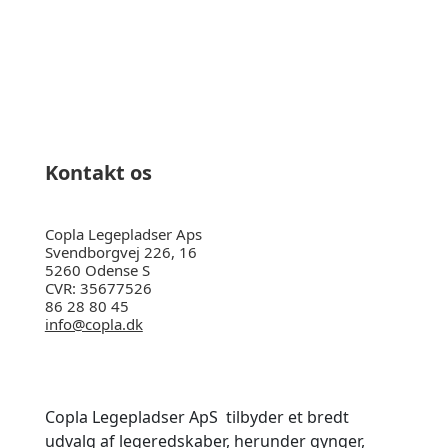
Ring til os på 86 28 80 45
Kontakt os
Copla Legepladser Aps
Svendborgvej 226, 16
5260 Odense S
CVR: 35677526
86 28 80 45
info@copla.dk
Copla Legepladser ApS tilbyder et bredt
udvalg af legeredskaber, herunder gynger,