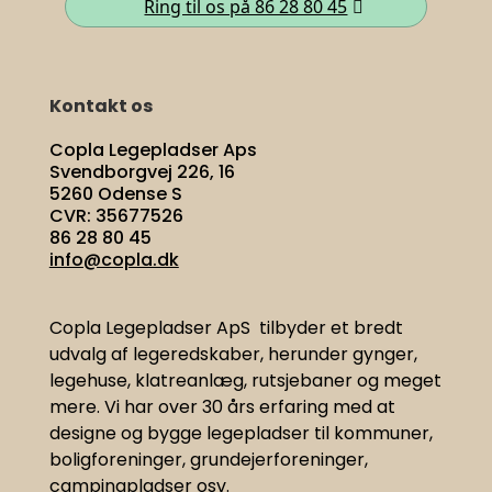
Ring til os på 86 28 80 45
Kontakt os
Copla Legepladser Aps
Svendborgvej 226, 16
5260 Odense S
CVR: 35677526
86 28 80 45
info@copla.dk
Copla Legepladser ApS tilbyder et bredt
udvalg af legeredskaber, herunder gynger,
legehuse, klatreanlæg, rutsjebaner og meget
mere. Vi har
over 30 års erfaring med at
designe og bygge legepladser til kommuner,
boligforeninger, grundejerforeninger,
campingpladser osv.