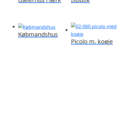
Købmandshus
Picolo m. koøje
Ring til os på 86 28 80 45