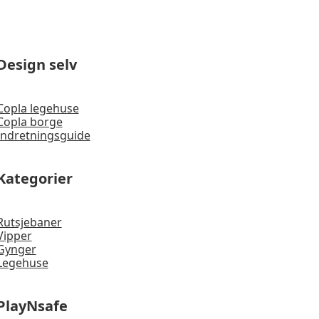
Design selv
Copla legehuse
Copla borge
Indretningsguide
Kategorier
Rutsjebaner
Vipper
Gynger
Legehuse
PlayNsafe