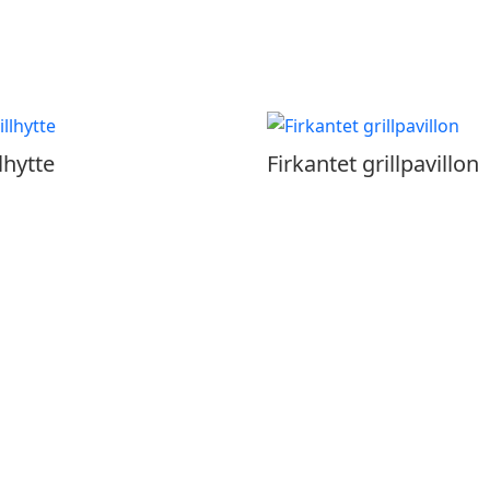
lhytte
Firkantet grillpavillon
Ring til os på 86 28 80 45