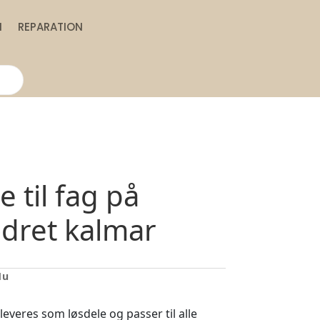
N
REPARATION
e til fag på
lodret kalmar
1u
leveres som løsdele og passer til alle