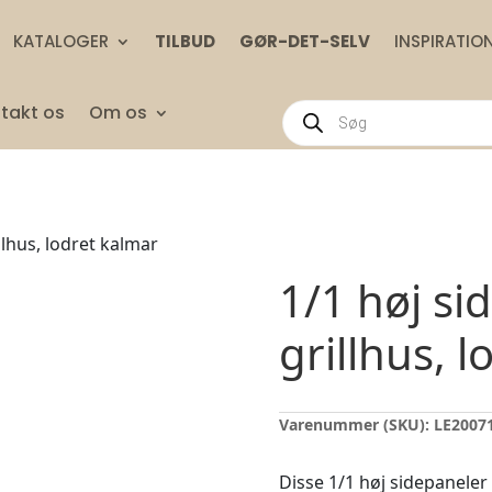
KATALOGER
TILBUD
GØR-DET-SELV
INSPIRATIO
Products
takt os
Om os
search
illhus, lodret kalmar
1/1 høj sid
grillhus, 
Varenummer (SKU):
LE2007
Disse 1/1 høj sidepaneler 