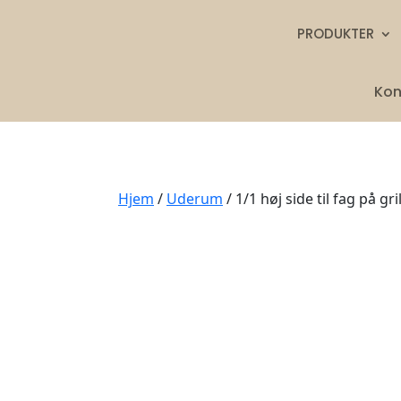
PRODUKTER
Kon
Hjem
/
Uderum
/ 1/1 høj side til fag på gr